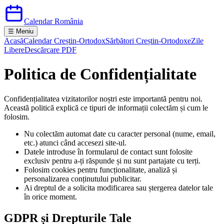
Calendar România
☰ Meniu
Acasă
Calendar Creștin-Ortodox
Sărbători Creștin-Ortodoxe
Zile
Libere
Descărcare PDF
Politica de Confidențialitate
Confidențialitatea vizitatorilor noștri este importantă pentru noi.
Această politică explică ce tipuri de informații colectăm și cum le
folosim.
Nu colectăm automat date cu caracter personal (nume, email,
etc.) atunci când accesezi site-ul.
Datele introduse în formularul de contact sunt folosite
exclusiv pentru a-ți răspunde și nu sunt partajate cu terți.
Folosim cookies pentru funcționalitate, analiză și
personalizarea conținutului publicitar.
Ai dreptul de a solicita modificarea sau ștergerea datelor tale
în orice moment.
GDPR și Drepturile Tale