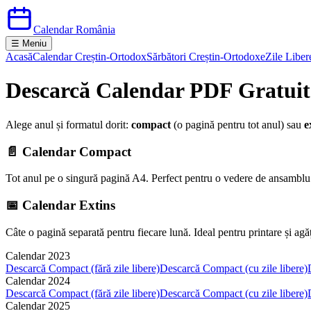
Calendar România
☰ Meniu
Acasă
Calendar Creștin-Ortodox
Sărbători Creștin-Ortodoxe
Zile Liber
Descarcă Calendar PDF Gratui
Alege anul și formatul dorit:
compact
(o pagină pentru tot anul) sau
e
📄 Calendar Compact
Tot anul pe o singură pagină A4. Perfect pentru o vedere de ansamblu ra
📅 Calendar Extins
Câte o pagină separată pentru fiecare lună. Ideal pentru printare și agăț
Calendar
2023
Descarcă Compact (fără zile libere)
Descarcă Compact (cu zile libere)
Calendar
2024
Descarcă Compact (fără zile libere)
Descarcă Compact (cu zile libere)
Calendar
2025