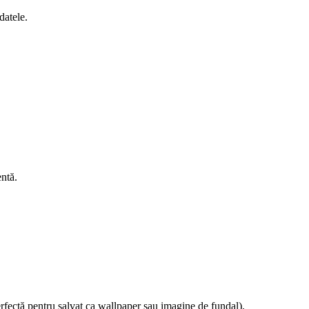
datele.
entă.
rfectă pentru salvat ca wallpaper sau imagine de fundal).