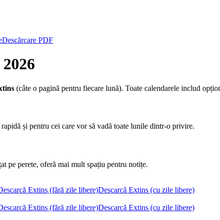
e
Descărcare PDF
t
2026
xtins
(câte o pagină pentru fiecare lună). Toate calendarele includ opțion
pidă și pentru cei care vor să vadă toate lunile dintr-o privire.
at pe perete, oferă mai mult spațiu pentru notițe.
Descarcă Extins (fără zile libere)
Descarcă Extins (cu zile libere)
Descarcă Extins (fără zile libere)
Descarcă Extins (cu zile libere)