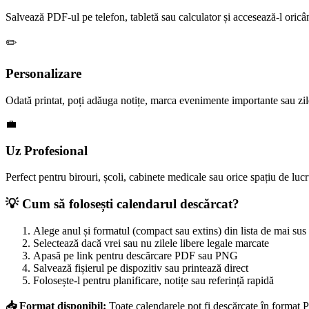
Salvează PDF-ul pe telefon, tabletă sau calculator și accesează-l oricân
✏️
Personalizare
Odată printat, poți adăuga notițe, marca evenimente importante sau zil
💼
Uz Profesional
Perfect pentru birouri, școli, cabinete medicale sau orice spațiu de lucr
💡 Cum să folosești calendarul descărcat?
Alege anul și formatul (compact sau extins) din lista de mai sus
Selectează dacă vrei sau nu zilele libere legale marcate
Apasă pe link pentru descărcare PDF sau PNG
Salvează fișierul pe dispozitiv sau printează direct
Folosește-l pentru planificare, notițe sau referință rapidă
📥 Format disponibil:
Toate calendarele pot fi descărcate în format P