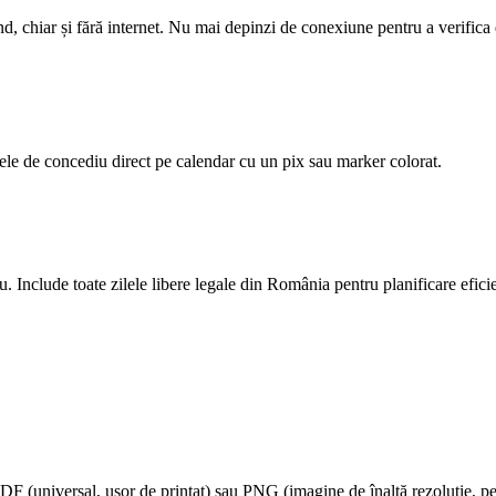
d, chiar și fără internet. Nu mai depinzi de conexiune pentru a verifica 
ele de concediu direct pe calendar cu un pix sau marker colorat.
u. Include toate zilele libere legale din România pentru planificare efici
DF (universal, ușor de printat) sau PNG (imagine de înaltă rezoluție, pe