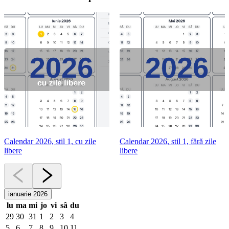
Calendar 2026, stil 1, cu zile
Calendar 2026, stil 1, fără zile
libere
libere
ianuarie 2026
lu
ma
mi
jo
vi
sâ
du
29
30
31
1
2
3
4
5
6
7
8
9
10
11