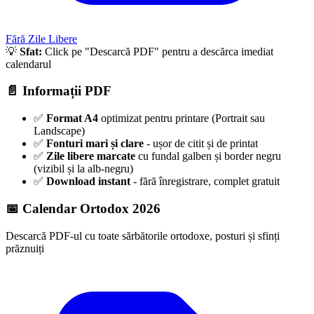
Fără Zile Libere
💡
Sfat:
Click pe "Descarcă PDF" pentru a descărca imediat
calendarul
📄 Informații PDF
✅
Format A4
optimizat pentru printare (Portrait sau
Landscape)
✅
Fonturi mari și clare
- ușor de citit și de printat
✅
Zile libere marcate
cu fundal galben și border negru
(vizibil și la alb-negru)
✅
Download instant
- fără înregistrare, complet gratuit
📅 Calendar Ortodox
2026
Descarcă PDF-ul cu toate sărbătorile ortodoxe, posturi și sfinți
prăznuiți