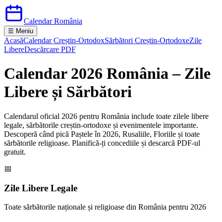
Calendar România
☰ Meniu
Acasă
Calendar Creștin-Ortodox
Sărbători Creștin-Ortodoxe
Zile
Libere
Descărcare PDF
Calendar
2026
România – Zile
Libere și Sărbători
Calendarul oficial 2026 pentru România include toate zilele libere
legale, sărbătorile creștin-ortodoxe și evenimentele importante.
Descoperă când pică Paștele în 2026, Rusaliile, Floriile și toate
sărbătorile religioase. Planifică-ți concediile și descarcă PDF-ul
gratuit.
📅
Zile Libere Legale
Toate sărbătorile naționale și religioase din România pentru
2026