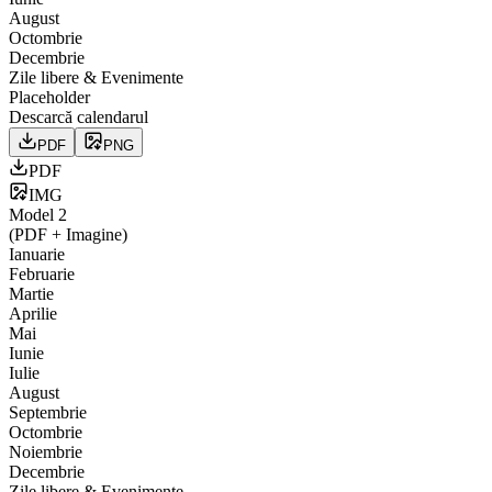
August
Octombrie
Decembrie
Zile libere & Evenimente
Placeholder
Descarcă calendarul
PDF
PNG
PDF
IMG
Model
2
(PDF + Imagine)
Ianuarie
Februarie
Martie
Aprilie
Mai
Iunie
Iulie
August
Septembrie
Octombrie
Noiembrie
Decembrie
Zile libere & Evenimente