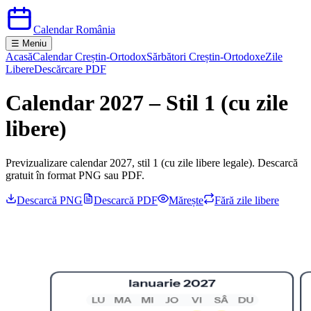
Calendar România
☰ Meniu
Acasă
Calendar Creștin-Ortodox
Sărbători Creștin-Ortodoxe
Zile
Libere
Descărcare PDF
Calendar 2027 – Stil 1 (cu zile
libere)
Previzualizare calendar
2027
, stil
1
(
cu
zile libere legale). Descarcă
gratuit în format PNG sau PDF.
Descarcă PNG
Descarcă PDF
Mărește
Fără zile libere