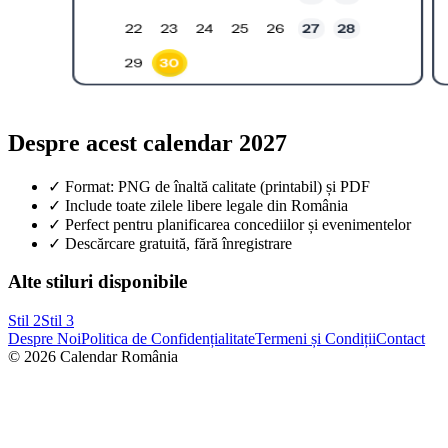
Despre acest calendar
2027
✓ Format: PNG de înaltă calitate (printabil) și PDF
✓ Include
toate zilele libere legale din România
✓ Perfect pentru planificarea concediilor și evenimentelor
✓ Descărcare gratuită, fără înregistrare
Alte stiluri disponibile
Stil
2
Stil
3
Despre Noi
Politica de Confidențialitate
Termeni și Condiții
Contact
©
2026
Calendar România